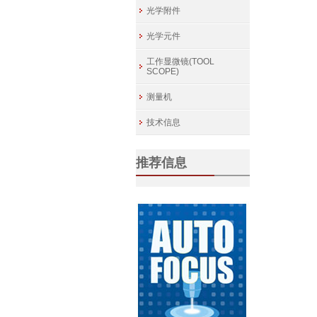
光学附件
光学元件
工作显微镜(TOOL
SCOPE)
测量机
技术信息
推荐信息