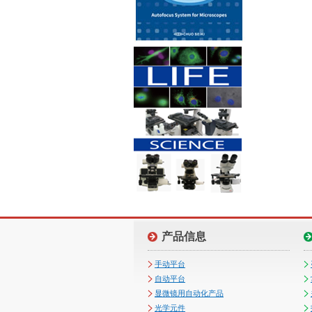
产品信息
手动平台
自动平台
显微镜用自动化产品
光学元件