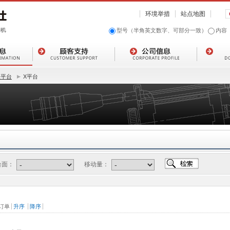
环境举措
站点地图
型号（半角英文数字、可部分一致）
内容
级平台
X平台
台面：
移动量：