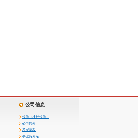
公司信息
致辞（社长致辞）
公司简介
发展历程
事业所介绍