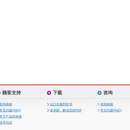
顾客支持
下载
咨询
咨询表格
出口合规判定书
咨询表格
常见问题(FAQ)
体系图、解说页的PDF
常见问题(FAQ)
关于产品的保修
技术信息