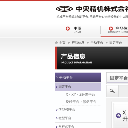
主页
产品信息
手动平台
固定平台
手动平台
固定平台
固定平台
X・XY・Z升降平台
旋转平台・倾斜平台
薄型VB平台
微型平台
丝杆式平台