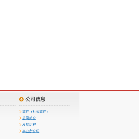
公司信息
致辞（社长致辞）
公司简介
发展历程
事业所介绍