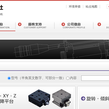
环境举措
站点地图
型号（半角英文数字、可部分一致）
内容