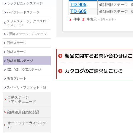
ラックピニオンステージ
TD-905
傾斜回転ステージ 90
TD-605
傾斜回転ステージ 60
ハイグレードステージ
2
件中
2
件表示
<1
件
～
2
件
>
スリムステージ、クロスロー
ラステージ
Z昇降ステージ、Zステージ
回転ステージ
傾斜ステージ
傾斜回転ステージ
XZ、YZ、XYZステージ
吸着プレート
スペーサ・ブラケット・他
自動ステージ
・アクチュエータ
顕微鏡用自動化製品
オートフォーカスシステ
ム