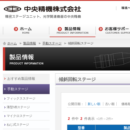
ホーム
製品情報
手動ステージ
傾斜回転ステージ
おすすめ製品情報
傾斜回転ステージ
手動ステージ
フィックスステージ
公開日順：
新しい順
古い順
価格
薄型VBステージ
マイクロステージ
2
件中
2
件表示
<1
件
～
2
件
>
ねじ式ステージ
型番
製