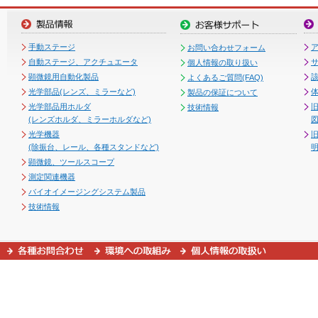
手動ステージ
お問い合わせフォーム
自動ステージ、アクチュエータ
個人情報の取り扱い
顕微鏡用自動化製品
よくあるご質問(FAQ)
光学部品(レンズ、ミラーなど)
製品の保証について
光学部品用ホルダ
技術情報
(レンズホルダ、ミラーホルダなど)
図
光学機器
(除振台、レール、各種スタンドなど)
顕微鏡、ツールスコープ
測定関連機器
バイオイメージングシステム製品
技術情報