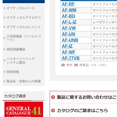
AF-RF
オートフォーカ
オプティカルベース
AF-WM
オートフォーカ
AF-BD
オートフォーカ
オプティカルアクセサリ
AF-L-IZ
レーザラインオー
オプティカルエレメント
AF-VW
オートフォーカ
AF-UN
オートフォーカス
工作顕微鏡（ツールスコ
AF-UNB
ープ）
オートフォーカ
AF-IZ
オートフォーカス
測定関連機器
AF-WF
オートフォーカ
AF-77VB
オートフォーカ
バイオイメージング
システム製品
10
件中
10
件表示
<1
件
～
10
件
>
技術情報
製品名・名称からの検索