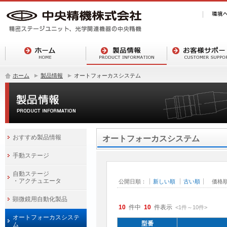
ホーム
製品情報
オートフォーカスシステム
おすすめ製品情報
オートフォーカスシステム
手動ステージ
自動ステージ
・アクチュエータ
公開日順：
新しい順
古い順
価格
顕微鏡用自動化製品
10
件中
10
件表示
<1
件
～
10
件
>
オートフォーカスシステ
型番
ム