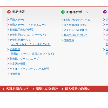
手動ステージ
お問い合わせフォーム
自動ステージ、アクチュエータ
個人情報の取り扱い
顕微鏡用自動化製品
よくあるご質問(FAQ)
光学部品(レンズ、ミラーなど)
製品の保証について
光学部品用ホルダ
技術情報
(レンズホルダ、ミラーホルダなど)
図
光学機器
(除振台、レール、各種スタンドなど)
顕微鏡、ツールスコープ
測定関連機器
バイオイメージングシステム製品
技術情報