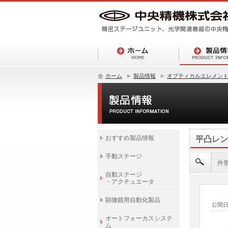
ホーム
製品情報
オプティカルエレメン
おすすめ製品情報
平凸レン
手動ステージ
外形
自動ステージ
・アクチュエータ
顕微鏡用自動化製品
公開
オートフォーカスシステ
ム