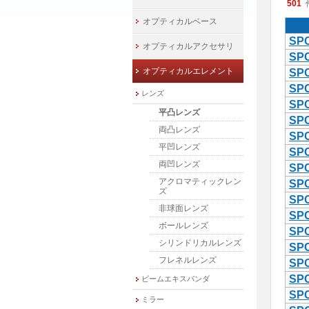
501
オプティカルベース
SPC
オプティカルアクセサリ
SPC
オプティカルエレメント
SPC
SPC
レンズ
SPC
平凸レンズ
SPC
両凸レンズ
SPC
平凹レンズ
SPC
両凹レンズ
SPC
アクロマティックレン
SPC
ズ
SPC
非球面レンズ
SPC
ボールレンズ
SPC
シリンドリカルレンズ
SPC
フレネルレンズ
SPC
SPC
ビームエキスパンダ
SPC
ミラー