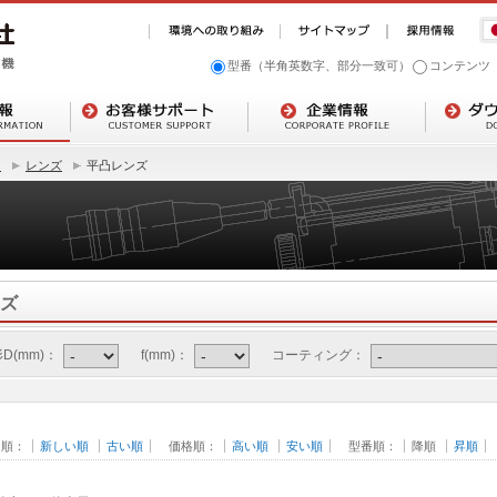
型番（半角英数字、部分一致可）
コンテンツ
ト
レンズ
平凸レンズ
ズ
D(mm)：
f(mm)：
コーティング：
日順：
新しい順
古い順
価格順：
高い順
安い順
型番順：
降順
昇順