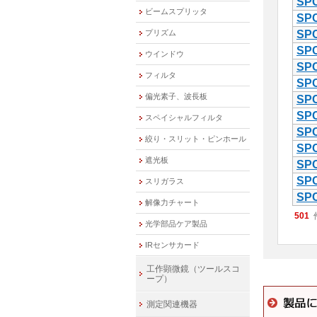
SPC
ビームスプリッタ
SPC
プリズム
SPC
SPC
ウインドウ
SPC
フィルタ
SPC
偏光素子、波長板
SPC
SPC
スペイシャルフィルタ
SPC
絞り・スリット・ピンホール
SPC
遮光板
SPC
SPC
スリガラス
SPC
解像力チャート
501
光学部品ケア製品
IRセンサカード
工作顕微鏡（ツールスコ
ープ）
測定関連機器