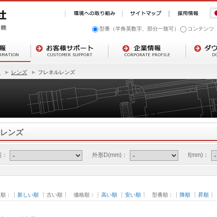
型番（半角英数字、部分一致可）
コンテンツ
ト
レンズ
フレネルレンズ
レンズ
別：
外形D(mm)：
f(mm)：
日順：
新しい順
古い順
価格順：
高い順
安い順
型番順：
降順
昇順