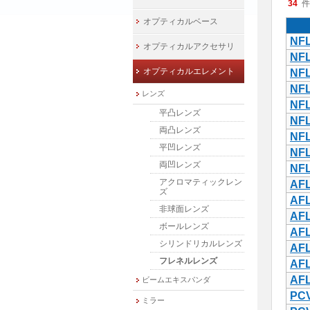
34
件
オプティカルベース
NFL
オプティカルアクセサリ
NFL
オプティカルエレメント
NFL
NFL
レンズ
NFL
平凸レンズ
NFL
両凸レンズ
NFL
平凹レンズ
NFL
両凹レンズ
NFL
アクロマティックレン
AFL
ズ
AFL
非球面レンズ
AFL
ボールレンズ
AFL
シリンドリカルレンズ
AFL
フレネルレンズ
AFL
AFL
ビームエキスパンダ
PCV
ミラー