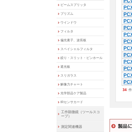
PCV
ビームスプリッタ
PCX
プリズム
PCX
PCX
ウインドウ
PCX
フィルタ
PCX
偏光素子、波長板
PCX
PCX
スペイシャルフィルタ
PCX
絞り・スリット・ピンホール
PCX
遮光板
PCX
PCX
スリガラス
PCX
解像力チャート
34
件
光学部品ケア製品
IRセンサカード
工作顕微鏡（ツールスコ
ープ）
測定関連機器