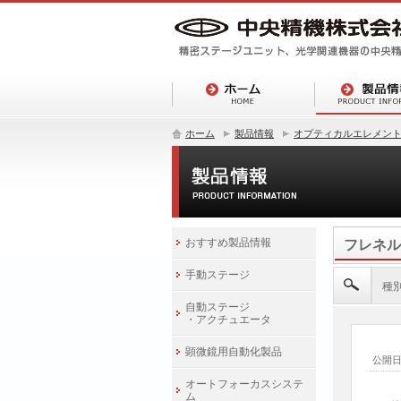
ホーム
製品情報
オプティカルエレメン
おすすめ製品情報
フレネル
手動ステージ
種
自動ステージ
・アクチュエータ
顕微鏡用自動化製品
公開
オートフォーカスシステ
ム