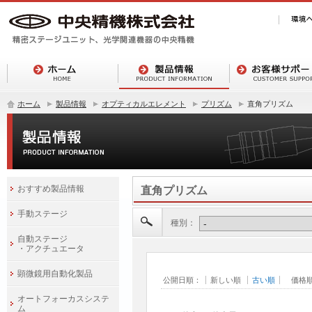
ホーム
製品情報
オプティカルエレメント
プリズム
直角プリズム
おすすめ製品情報
直角プリズム
手動ステージ
種別：
自動ステージ
・アクチュエータ
顕微鏡用自動化製品
公開日順：
新しい順
古い順
価格
オートフォーカスシステ
ム