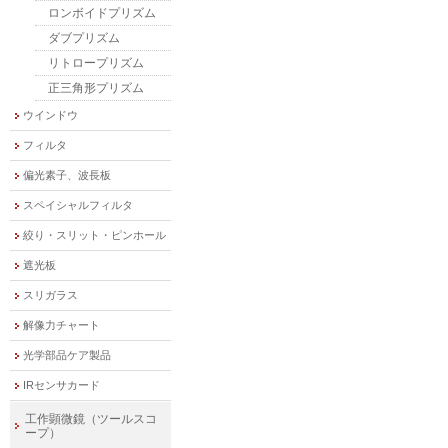
ロンボイドプリズム
ダブプリズム
リトロープリズム
正三角形プリズム
ウインドウ
フィルタ
偏光素子、波長板
スペイシャルフィルタ
絞り・スリット・ピンホール
遮光板
スリガラス
解像力チャート
光学部品ケア製品
IRセンサカード
工作顕微鏡（ツールスコ
ープ）