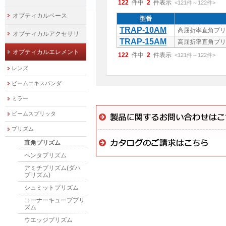
122
件中
2
件表示
<121
件
～
122
件
>
オプティカルベース
型番
TRAP-10AM
高屈折率直角プリ
オプティカルアクセサリ
TRAP-15AM
高屈折率直角プリ
オプティカルエレメント
122
件中
2
件表示
<121
件
～
122
件
>
レンズ
ビームエキスパンダ
ミラー
ビームスプリッタ
プリズム
直角プリズム
ペンタプリズム
アミチプリズム(ダハ
プリズム)
シュミットプリズム
コーナーキューブプリ
ズム
ウエッジプリズム