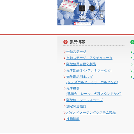
手動ステージ
自動ステージ、アクチュエータ
顕微鏡用自動化製品
光学部品(レンズ、ミラーなど)
光学部品用ホルダ
(レンズホルダ、ミラーホルダなど)
光学機器
(除振台、レール、各種スタンドなど)
顕微鏡、ツールスコープ
測定関連機器
バイオイメージングシステム製品
技術情報