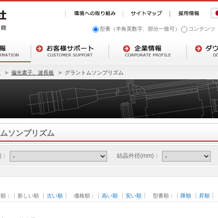
型番（半角英数字、部分一致可）
コンテンツ
ト
偏光素子、波長板
グラントムソンプリズム
ムソンプリズム
別：
結晶外径(mm)：
日順：
新しい順
古い順
価格順：
高い順
安い順
型番順：
降順
昇順