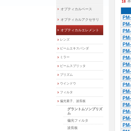
18
件
オプティカルベース
PM
オプティカルアクセサリ
PM
オプティカルエレメント
PM
PM
レンズ
PM
ビームエキスパンダ
PM
ミラー
PM
PM
ビームスプリッタ
PM
プリズム
PM
ウインドウ
PM
PM
フィルタ
PM
偏光素子、波長板
PM
グラントムソンプリズ
PM
ム
PM
偏光フィルタ
PM
波長板