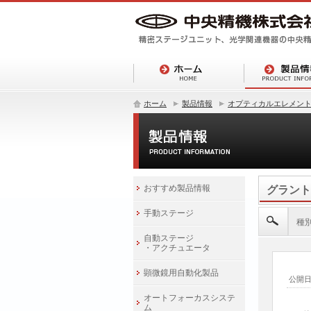
ホーム
製品情報
オプティカルエレメン
おすすめ製品情報
グラント
手動ステージ
種
自動ステージ
・アクチュエータ
顕微鏡用自動化製品
公開
オートフォーカスシステ
ム