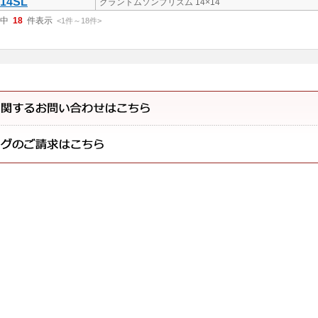
-14SL
グラントムソンプリズム 14×14
中
18
件表示
<1
件
～
18
件
>