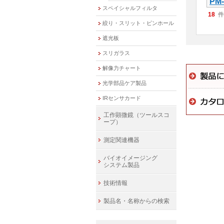
PM
スペイシャルフィルタ
18
件
絞り・スリット・ピンホール
遮光板
スリガラス
解像力チャート
光学部品ケア製品
IRセンサカード
工作顕微鏡（ツールスコ
ープ）
測定関連機器
バイオイメージング
システム製品
技術情報
製品名・名称からの検索