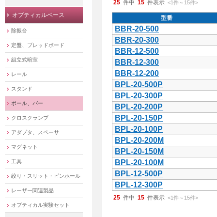
25
件中
15
件表示
<1
件
～
15
件
>
オプティカルベース
型番
BBR-20-500
除振台
BBR-20-300
定盤、ブレッドボード
BBR-12-500
組立式暗室
BBR-12-300
BBR-12-200
レール
BPL-20-500P
スタンド
BPL-20-300P
ポール、バー
BPL-20-200P
BPL-20-150P
クロスクランプ
BPL-20-100P
アダプタ、スペーサ
BPL-20-200M
マグネット
BPL-20-150M
工具
BPL-20-100M
BPL-12-500P
絞り・スリット・ピンホール
BPL-12-300P
レーザー関連製品
25
件中
15
件表示
<1
件
～
15
件
>
オプティカル実験セット