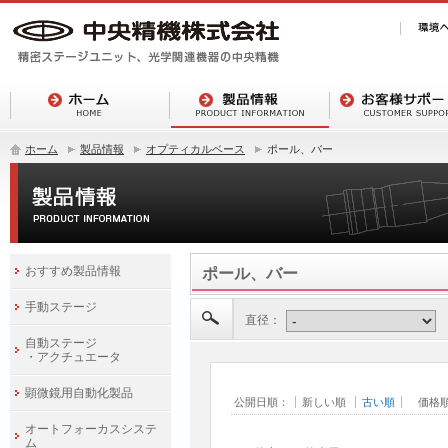
ホーム
製品情報
オプティカルベース
ポール、バー
おすすめ製品情報
ポール、バー
手動ステージ
直径：
自動ステージ
・アクチュエータ
顕微鏡用自動化製品
公開日順：
新しい順
古い順
価格
オートフォーカスシステ
ム