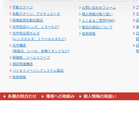
手動ステージ
お問い合わせフォーム
自動ステージ、アクチュエータ
個人情報の取り扱い
顕微鏡用自動化製品
よくあるご質問(FAQ)
光学部品(レンズ、ミラーなど)
製品の保証について
光学部品用ホルダ
技術情報
(レンズホルダ、ミラーホルダなど)
図
光学機器
(除振台、レール、各種スタンドなど)
顕微鏡、ツールスコープ
測定関連機器
バイオイメージングシステム製品
技術情報