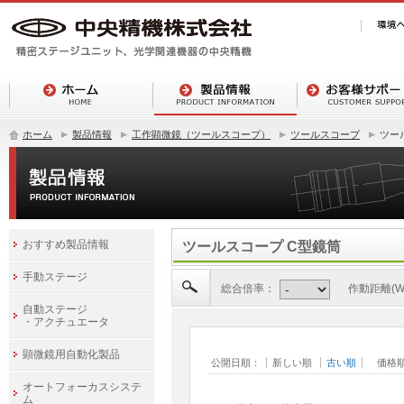
ホーム
製品情報
工作顕微鏡（ツールスコープ）
ツールスコープ
ツー
おすすめ製品情報
ツールスコープ C型鏡筒
手動ステージ
総合倍率：
作動距離(W.
自動ステージ
・アクチュエータ
顕微鏡用自動化製品
公開日順：
新しい順
古い順
価格
オートフォーカスシステ
ム