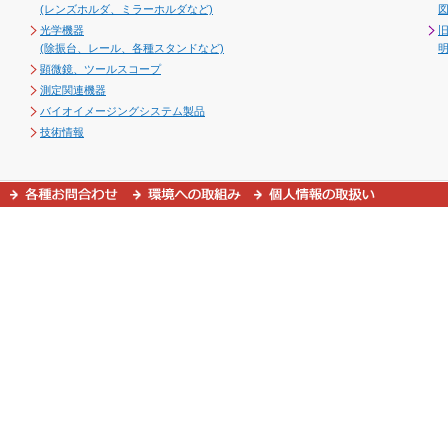
(レンズホルダ、ミラーホルダなど)
図
光学機器
(除振台、レール、各種スタンドなど)
顕微鏡、ツールスコープ
測定関連機器
バイオイメージングシステム製品
技術情報