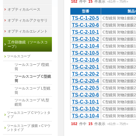
102
件中
15
件表示
<61
件
～
75
件
>
オプティカルベース
型番
製品
TS-C-1-20-5
C型鏡筒 対物1接眼
オプティカルアクセサリ
TS-C-1-20-6
C型鏡筒 対物1接眼
オプティカルエレメント
TS-C-2-10-1
C型鏡筒 対物2接眼
TS-C-2-10-2
C型鏡筒 対物2接眼
工作顕微鏡（ツールスコ
TS-C-2-10-4
C型鏡筒 対物2接眼
ープ）
TS-C-2-10-5
C型鏡筒 対物2接眼
ツールスコープ
TS-C-2-10-6
C型鏡筒 対物2接眼
ツールスコープ I型鏡
TS-C-2-20-1
C型鏡筒 対物2接眼
筒
TS-C-2-20-2
C型鏡筒 対物2接眼
ツールスコープ C型鏡
TS-C-2-20-4
筒
C型鏡筒 対物2接眼
TS-C-2-20-5
C型鏡筒 対物2接眼
ツールスコープ L型鏡
筒
TS-C-2-20-6
C型鏡筒 対物2接眼
ツールスコープ VL型
TS-C-3-10-1
C型鏡筒 対物3接眼
鏡筒
TS-C-3-10-2
C型鏡筒 対物3接眼
ツールスコープ Cマウントタ
TS-C-3-10-4
C型鏡筒 対物3接眼
イプ
102
件中
15
件表示
<61
件
～
75
件
>
ツールスコープ 接眼＋Cマウ
ントタイプ