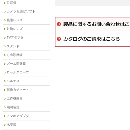
目盛板
カメラ＆測定ソフト
接眼レンズ
対物レンズ
TVアダプタ
スタンド
心出顕微鏡
ズーム顕微鏡
ロールスコープ
ベルナス
解像力チャート
工作投影器
照明装置
スマホアダプタ
水準器