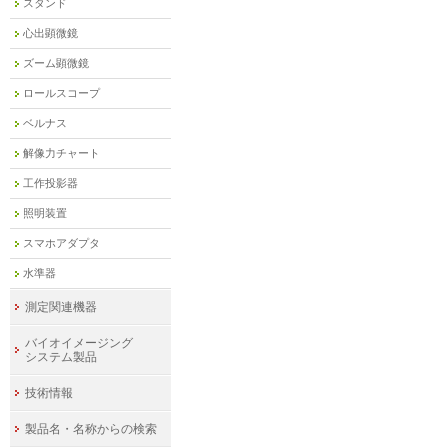
スタンド
心出顕微鏡
ズーム顕微鏡
ロールスコープ
ベルナス
解像力チャート
工作投影器
照明装置
スマホアダプタ
水準器
測定関連機器
バイオイメージング
システム製品
技術情報
製品名・名称からの検索