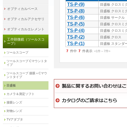
TS-P-(9)
目盛板 クロスミ
オプティカルベース
TS-P-(8)
目盛板 クロスミ
TS-P-(6)
目盛板 サークル
オプティカルアクセサリ
TS-P-(5)
目盛板 クロスミ
オプティカルエレメント
TS-P-(4)
目盛板 クロスミ
TS-P-(2)
目盛板 クロス
工作顕微鏡（ツールスコ
TS-P-(1)
ープ）
目盛板 スタンダ
7
件中
7
件表示
<1
件
～
7
件
>
ツールスコープ
ツールスコープ Cマウントタ
イプ
ツールスコープ 接眼＋Cマウ
ントタイプ
目盛板
カメラ＆測定ソフト
接眼レンズ
対物レンズ
TVアダプタ