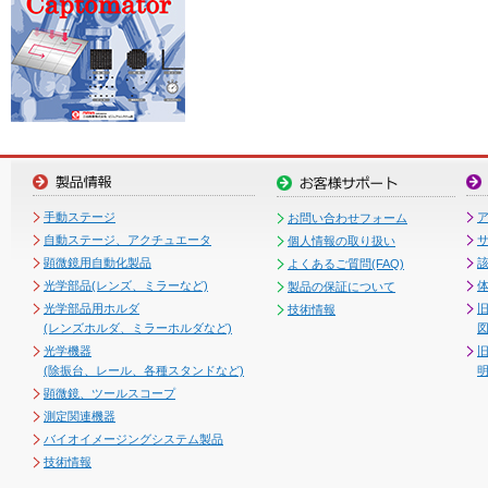
手動ステージ
お問い合わせフォーム
自動ステージ、アクチュエータ
個人情報の取り扱い
顕微鏡用自動化製品
よくあるご質問(FAQ)
光学部品(レンズ、ミラーなど)
製品の保証について
光学部品用ホルダ
技術情報
(レンズホルダ、ミラーホルダなど)
図
光学機器
(除振台、レール、各種スタンドなど)
顕微鏡、ツールスコープ
測定関連機器
バイオイメージングシステム製品
技術情報