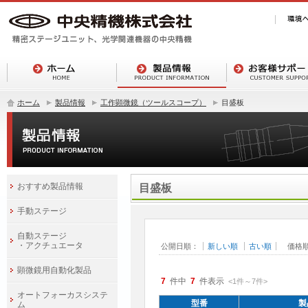
ホーム
製品情報
工作顕微鏡（ツールスコープ）
目盛板
おすすめ製品情報
目盛板
手動ステージ
自動ステージ
・アクチュエータ
公開日順：
新しい順
古い順
価格
顕微鏡用自動化製品
7
件中
7
件表示
<1
件
～
7
件
>
オートフォーカスシステ
型番
製
ム