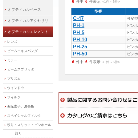
6
件中
6
件表示
<1
件
～
6
件
>
オプティカルベース
型番
C-47
可変型
オプティカルアクセサリ
PH-1
ピンホ
オプティカルエレメント
PH-5
ピンホ
PH-10
ピンホ
レンズ
PH-25
ピンホ
ビームエキスパンダ
PH-50
ピンホ
ミラー
6
件中
6
件表示
<1
件
～
6
件
>
ビームスプリッタ
プリズム
ウインドウ
フィルタ
偏光素子、波長板
スペイシャルフィルタ
絞り・スリット・ピンホール
絞り