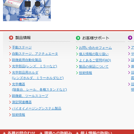
手動ステージ
お問い合わせフォーム
自動ステージ、アクチュエータ
個人情報の取り扱い
顕微鏡用自動化製品
よくあるご質問(FAQ)
光学部品(レンズ、ミラーなど)
製品の保証について
光学部品用ホルダ
技術情報
(レンズホルダ、ミラーホルダなど)
図
光学機器
(除振台、レール、各種スタンドなど)
顕微鏡、ツールスコープ
測定関連機器
バイオイメージングシステム製品
技術情報