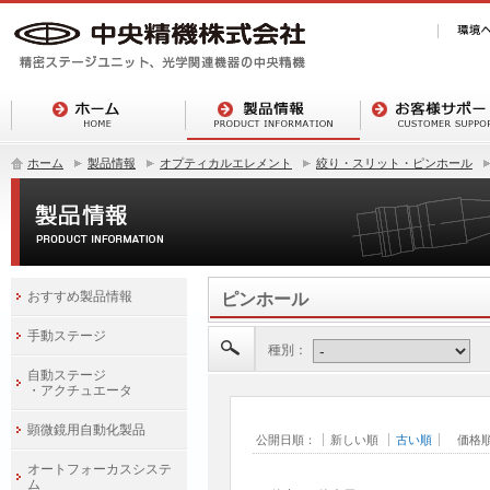
ホーム
製品情報
オプティカルエレメント
絞り・スリット・ピンホール
おすすめ製品情報
ピンホール
手動ステージ
種別：
自動ステージ
・アクチュエータ
顕微鏡用自動化製品
公開日順：
新しい順
古い順
価格
オートフォーカスシステ
ム