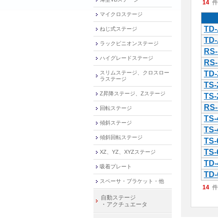
14
件
マイクロステージ
TD-
ねじ式ステージ
TD-
ラックピニオンステージ
RS-
ハイグレードステージ
RS-
スリムステージ、クロスロー
TD-
ラステージ
TS-
Z昇降ステージ、Zステージ
TS-
RS-
回転ステージ
TS-
傾斜ステージ
TS-
傾斜回転ステージ
TS-
TS-
XZ、YZ、XYZステージ
TD-
吸着プレート
TD-
スペーサ・ブラケット・他
14
件
自動ステージ
・アクチュエータ