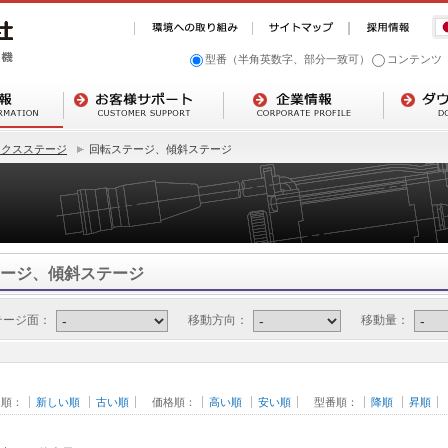
型番（半角英数字、部分一致可）
コンテンツ
ックスステージ
回転ステージ、傾斜ステージ
ージ、傾斜ステージ
テージ面：
移動方向：
移動量：
日順：
新しい順
古い順
価格順：
高い順
安い順
型番順：
降順
昇順