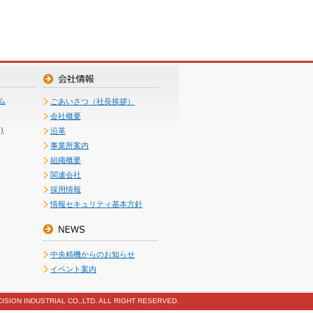
ム
ごあいさつ（社長挨拶）
会社概要
)
沿革
事業所案内
組織概要
関連会社
採用情報
情報セキュリティ基本方針
中央精機からのお知らせ
イベント案内
ISION INDUSTRIAL CO.,LTD. ALL RIGHT RESERVED.