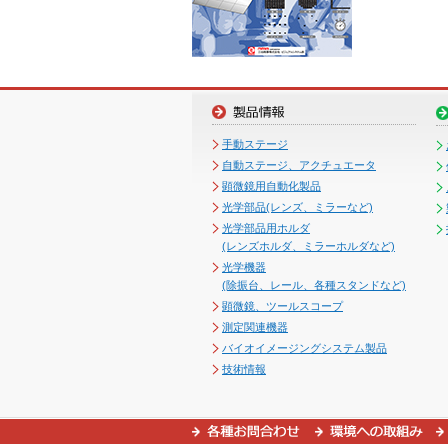
手動ステージ
自動ステージ、アクチュエータ
顕微鏡用自動化製品
光学部品(レンズ、ミラーなど)
光学部品用ホルダ
(レンズホルダ、ミラーホルダなど)
光学機器
(除振台、レール、各種スタンドなど)
顕微鏡、ツールスコープ
測定関連機器
バイオイメージングシステム製品
技術情報