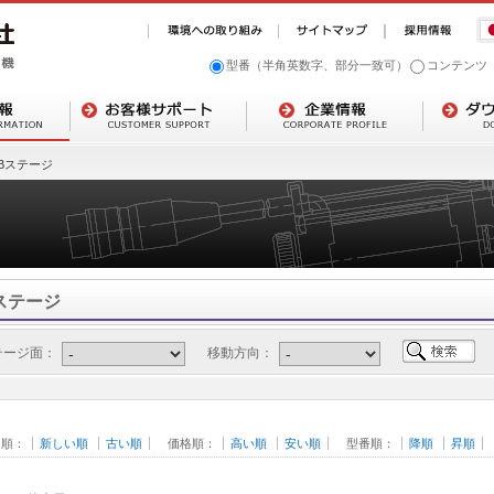
型番（半角英数字、部分一致可）
コンテンツ
Bステージ
ステージ
テージ面：
移動方向：
日順：
新しい順
古い順
価格順：
高い順
安い順
型番順：
降順
昇順