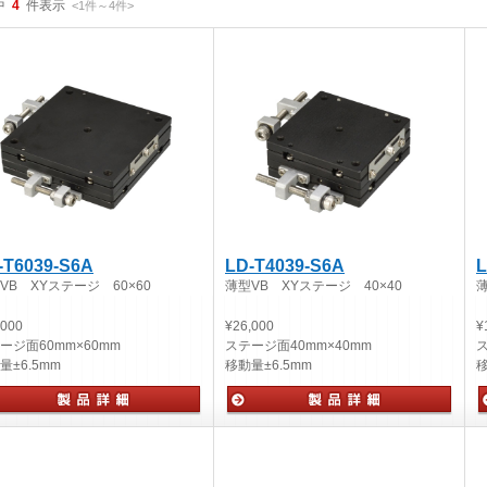
中
4
件表示
<1
件
～
4
件
>
-T6039-S6A
LD-T4039-S6A
L
VB XYステージ 60×60
薄型VB XYステージ 40×40
薄
,000
¥26,000
¥
ージ面
60mm×60mm
ステージ面
40mm×40mm
量
±6.5mm
移動量
±6.5mm
動ステージ
手動ステージ