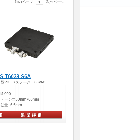
前のページ
次のページ
1
S-T6039-S6A
型VB Xステージ 60×60
15,000
ステージ面
60mm×60mm
移動量
±6.5mm
手動ステージ