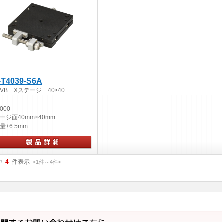
-T4039-S6A
VB Xステージ 40×40
,000
ージ面
40mm×40mm
量
±6.5mm
動ステージ
中
4
件表示
<1
件
～
4
件
>