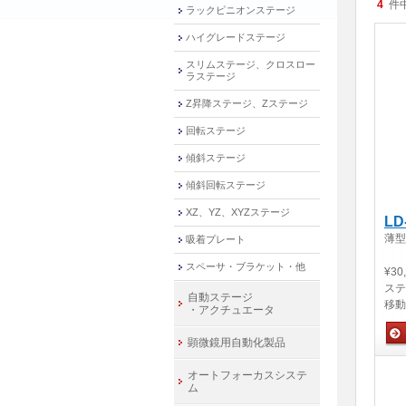
4
件
ラックピニオンステージ
ハイグレードステージ
スリムステージ、クロスロー
ラステージ
Z昇降ステージ、Zステージ
回転ステージ
傾斜ステージ
傾斜回転ステージ
XZ、YZ、XYZステージ
LD
薄型
吸着プレート
スペーサ・ブラケット・他
¥30
ステ
自動ステージ
移動
・アクチュエータ
顕微鏡用自動化製品
手
オートフォーカスシステ
ム