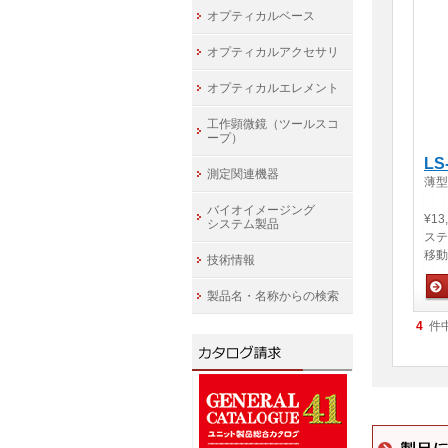
オプティカルベース
オプティカルアクセサリ
オプティカルエレメント
工作顕微鏡（ツールスコ
ープ）
LS
測定関連機器
薄型
バイオイメージング
¥13
システム製品
ステ
移動
技術情報
製品名・名称からの検索
手
4
件