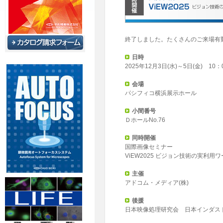
終了しました。たくさんのご来場有
日時
2025年12月3日(水)～5日(金) 10：
会場
パシフィコ横浜展示ホール
小間番号
ＤホールNo.76
同時開催
国際画像セミナー
ViEW2025 ビジョン技術の実利用
主催
アドコム・メディア(株)
後援
日本映像処理研究会 日本インダス