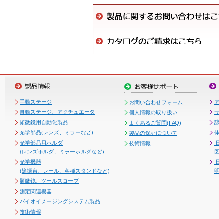
手動ステージ
お問い合わせフォーム
自動ステージ、アクチュエータ
個人情報の取り扱い
顕微鏡用自動化製品
よくあるご質問(FAQ)
光学部品(レンズ、ミラーなど)
製品の保証について
光学部品用ホルダ
技術情報
(レンズホルダ、ミラーホルダなど)
図
光学機器
(除振台、レール、各種スタンドなど)
顕微鏡、ツールスコープ
測定関連機器
バイオイメージングシステム製品
技術情報