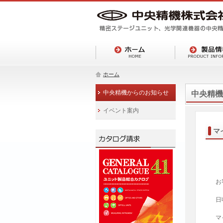
ホーム
中央精機からのお知らせ
中央精機
イベント案内
マ
お
日
マ