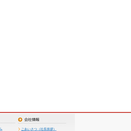
ム
ごあいさつ（社長挨拶）