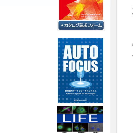
さ
あ
出
4