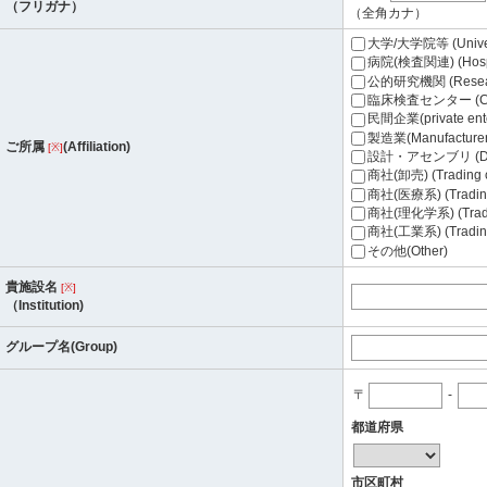
（フリガナ）
（全角カナ）
大学/大学院等 (Univers
病院(検査関連) (Hospital
公的研究機関 (Researc
臨床検査センター (Clini
民間企業(private ente
製造業(Manufacturer
ご所属
(Affiliation)
[※]
設計・アセンブリ (Desi
商社(卸売) (Trading c
商社(医療系) (Trading
商社(理化学系) (Tradin
商社(工業系) (Trading 
その他(Other)
貴施設名
[※]
（Institution)
グループ名(Group)
〒
-
都道府県
市区町村