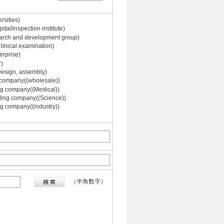
ities)
/inspection institute)
h and development group)
cal examination)
rprise)
)
gn, assembly)
ompany((wholesale))
 company((Medical))
g company((Science))
company((industry))
（半角数字）