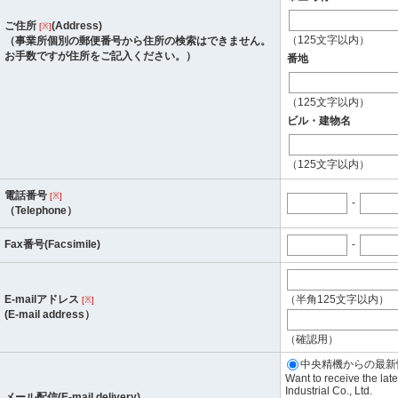
ご住所
(Address)
[※]
（125文字以内）
（事業所個別の郵便番号から住所の検索はできません。
お手数ですが住所をご記入ください。）
番地
（125文字以内）
ビル・建物名
（125文字以内）
電話番号
[※]
-
（Telephone）
Fax番号(Facsimile)
-
E-mailアドレス
（半角125文字以内）
[※]
(E-mail address）
（確認用）
中央精機からの最新情報
Want to receive the lat
Industrial Co., Ltd.
メール配信(E-mail delivery)