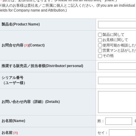
部分は、必須項目となります。(Please fill out all fields with[＊]mark. )
[＊]
※個人のお客様は貴社名／ご所属に個人とご記入ください。(If you are an individual customer, 
fields for Company name and Attribution.)
製品名(Product Name)
製品に関して
お見積に関して
使用可能か相談した
お問合せ内容
(Contact)
[※]
営業マンと話がした
その他
推奨する販売店／担当者様(Distributor/ personal)
シリアル番号
（ユーザー様）
お問い合わせ内容（詳細）(Details)
お名前(Name)
姓：
お名前
セイ：
[※]