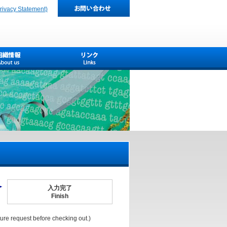
cy Statement)
入力完了
Finish
uest before checking out.)