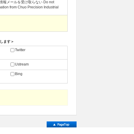
報メールを受け取らない Do not
rmation from Chuo Precision Industrial
します＞
Twitter
Ustream
Bing