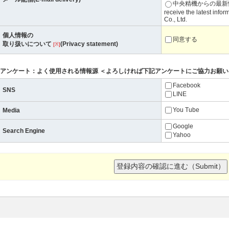
中央精機からの最新情
receive the latest info
Co., Ltd.
個人情報の
同意する
取り扱いについて
(Privacy statement)
[※]
アンケート：よく使用される情報源 ＜よろしければ下記アンケートにご協力お願い
Facebook
SNS
LINE
You Tube
Media
Google
Search Engine
Yahoo