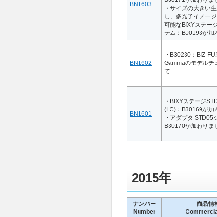
B30171が加わり
BN1603
・サイズの大きい生
し、多光子イメージ
可能なBIXYステージ
テム：B00193が
・B30230：BIZ-
BN1602
Gammaのモデル
て
・BIXYステージST
(LC)：B30169
BN1601
・アダプタ STD0
B30170が加わり
2015年
ナンバー
商品情
Number
Commercial