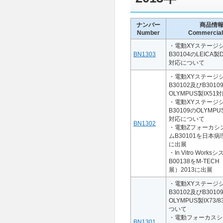
ナンバー
商品情
Number
Commercial 
・電動XYステージ
BN1303
B30104のLEICA製D
対応について
・電動XYステージ
B30102及びB3010
OLYMPUS製IX5
・電動XYステージ
B30109のOLYMPU
対応について
BN1302
・電動Zフォーカシ
ムB30101を日本病
に出展
・In Vitro Works
B00138をM-TEC
展）2013に出展
・電動XYステージ
B30102及びB3010
OLYMPUS製IX73/8
ついて
・電動フォーカスシ
BN1301