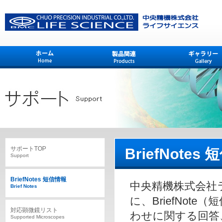
サポートTOP
BriefNotes 
Support
BriefNotes 短信情報
中央精機株式会社
Brief Notes
に、BriefNo
対応顕微鏡リスト
わせに関する回答
Supported Microscopes