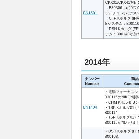
CKX31/CKX41対
・B30306：φ20
BN1501
デルチェンジについ
・CTP Kホルダ (INV
Bシステム：B0011
・DSH Kホルダ (FF
テム：B00140が
2014年
ナンバー
商品
Number
Commerc
・電動フォーカスシス
B30115のNIKON
・CHM Kホルダ Bシ
BN1404
・TSP Kホルダ01 (
B00114
・TSP Kホルダ02 (
B00115が加わりま
・DSH Kホルダ (FF
B00108、