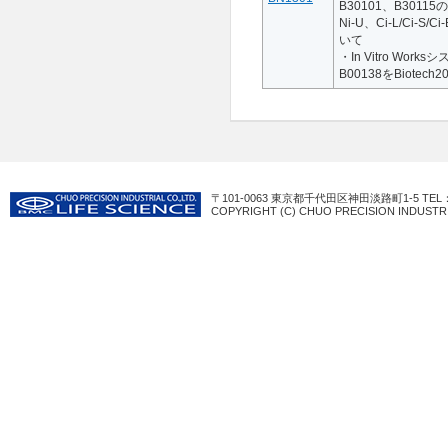
B30101、B30115
Ni-U、Ci-L/Ci-S/
いて
・In Vitro Works
B00138をBiotech
〒101-0063 東京都千代田区神田淡路町1-5 TEL：03-3
COPYRIGHT (C) CHUO PRECISION INDUSTRI