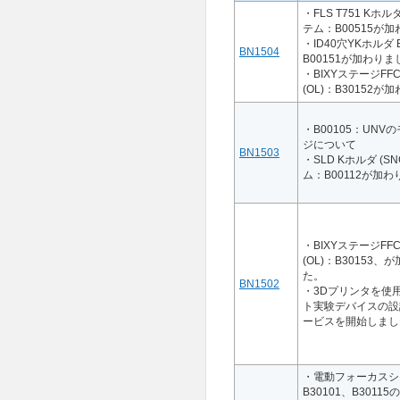
・FLS T751 Kホルダ
テム：B00515が
・ID40穴YKホルダ
BN1504
B00151が加わり
・BIXYステージFF
(OL)：B30152
・B00105：UNV
ジについて
BN1503
・SLD Kホルダ (SN
ム：B00112が加
・BIXYステージFF
(OL)：B30153、
た。
BN1502
・3Dプリンタを使
ト実験デバイスの設
ービスを開始しまし
・電動フォーカスシ
B30101、B30115