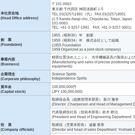
〒101-0063
東京都 千代田区 神田淡路町 1-5
本社所在地
TEL.03(3257)1991（代） FAX.03(3257)3001
(Head Office address)
(1-5 Kanda-Awaji-cho, Chiyoda-ku, Tokyo, Japan
101-0063
TEL: +81-3-3257-1991 FAX: +81-3-3257-3001)
1955（昭和30）年 創業
創 業
1959（昭和34）年 株式会社として組織
(Foundation)
(1955 Foundation
1959 Organized as a joint-stock company)
精密位置決めユニット、光学機械器具の製造および
事業内容
(Manufacturing and sales of precise positioning un
(Business)
equipments)
企業理念
Science Spirits
Independence Spirits
(Corporate philosophy)
資本金
100,000,000円
(Capital stock)
(JPY 100,000,000)
取締役会長（総務管理本部長） 新川 雅幸
(Director ,Chairperson and Head of Management 
代表取締役社長（技術本部長）鈴木 静治
(President and Head of Engineering Department: Se
役 員
取締役（営業本部長） 遠藤 善章
(Company officials)
(Director and head of sales Department: Yoshiaki 