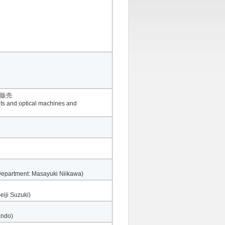
販売
its and optical machines and
Department: Masayuki Niikawa)
iji Suzuki)
Endo)