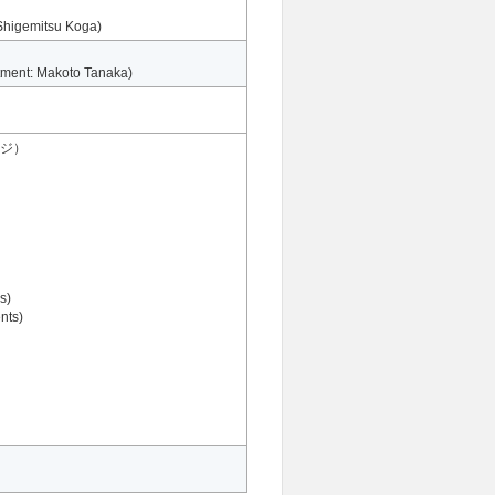
Shigemitsu Koga)
tment: Makoto Tanaka)
ジ）
s)
nts)