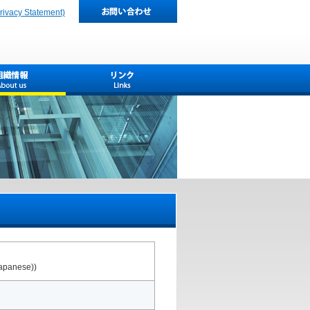
cy Statement)
Japanese))