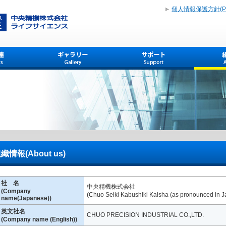
個人情報保護方針(Priva
織情報(About us)
社 名
中央精機株式会社
(Company
(Chuo Seiki Kabushiki Kaisha (as pronounced in 
name(Japanese))
英文社名
CHUO PRECISION INDUSTRIAL CO.,LTD.
(Company name (English))