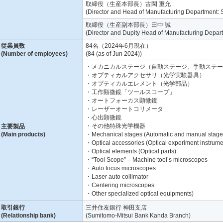
取締役（生産本部長）古閑 重允
(Director and Head of Manufacturing Department: 
取締役（生産副本部長）田中 誠
(Director and Dupity Head of Manufacturing Depar
従業員数
84名（2024年6月現在）
(Number of employees)
(84 (as of Jun 2024))
・メカニカルステージ（自動ステージ、手動ステー
・オプティカルアクセサリ（光学実験器具）
・オプティカルエレメント（光学部品）
・工作顕微鏡「ツールスコープ」
・オートフォーカス顕微鏡
・レーザーオートコリメータ
・心出顕微鏡
・その他特殊光学機器
主要製品
(Main products)
・Mechanical stages (Automatic and manual stage
・Optical accessories (Optical experiment instrume
・Optical elements (Optical parts)
・“Tool Scope” – Machine tool’s microscopes
・Auto focus microscopes
・Laser auto collimator
・Centering microscopes
・Other specialized optical equipments)
取引銀行
三井住友銀行 神田支店
(Relationship bank)
(Sumitomo-Mitsui Bank Kanda Branch)