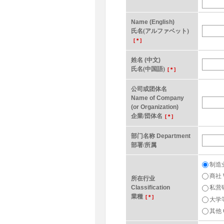
Name (English)
氏名(アルファベット)
[＊]
姓名 (中文)
氏名(中国語)
[＊]
公司或团体名
Name of Company
(or Organization)
企業/団体名
[＊]
部门名称 Department
部署/所属
制造业 
商社 W
所在行业
Classification
私营研
業種
[＊]
大学等教
其他 O