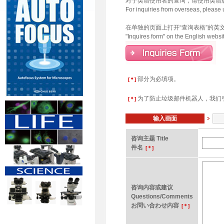
对于英语使用者的查询，请使用英语
For inquiries from overseas, please 
在单独的页面上打开“查询表格”的英
"Inquires form" on the English webs
部分为必填项。
[＊]
为了防止垃圾邮件机器人，我们
[＊]
输入画面
咨询主题 Title
件名
[＊]
咨询内容或建议
Questions/Comments
お問い合わせ内容
[＊]