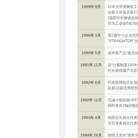
1989年 9月
日本光学测量机工
在新大谷饭店挙行
(堀田社长兼该会执
作为工业会5名功
1990年 3月
第2届中小企业优
“STRAIGHTOR
1990年 5月
发布新产品“激光自
1991年 11月
在“计量制度100
社长获得通产大臣
1992年 6月
代表取缔役社长堀
在第10届优秀经
1992年 12月
完成小型的脉冲平台
同时发布2轴控制器“
1993年 4月
堀田社长就任代表
古荘专务就任代表
1994年 10月
报纸上发布“线性马