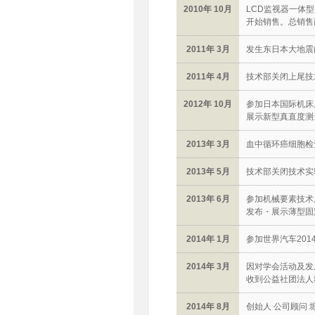
2010年 10月
LCD监视器一体型图
开始销售。总销售
2011年 3月
发生东日本大地震
2011年 4月
技术部关闭上尾技
2012年 10月
参加日本国际机床展览
展示新型真直度测
2013年 3月
血中循环癌细胞检
2013年 5月
技术部关闭技术实
2013年 6月
参加机械要素技术展(
发布・展示薄型固
2014年 1月
参加世界汽车201
2014年 3月
因对学会活动及发
收到公益社团法人
2014年 8月
创始人 公司顾问 