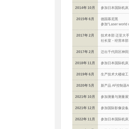
2014年 10月
参加日本国际机床展览
2015年 6月
德国慕尼黑
参加“Laser world o
2017年 2月
技术本部 迁至大
社长室・经营本部
2017年 2月
迁出千代田区神田
2018年 11月
参加日本国际机床展
2019年 6月
生产技术大楼竣工，开
2020年 5月
新产品 AF控制器A
2021年 10月
参加测量与测量展览
2021年 12月
参加国际影像设备展
2022年 11月
参加日本国际机床展