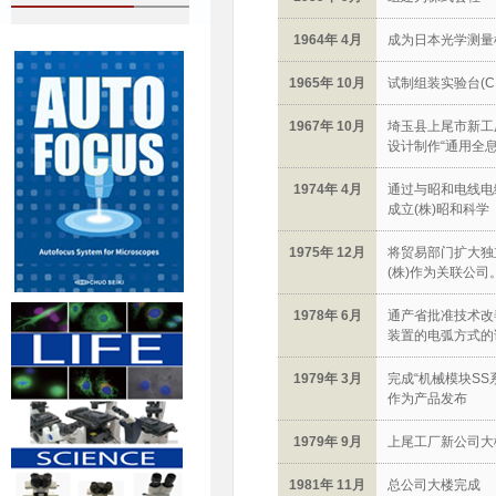
1964年 4月
成为日本光学测量
1965年 10月
试制组装实验台(C
1967年 10月
埼玉县上尾市新工
设计制作“通用全息
1974年 4月
通过与昭和电线电缆
成立(株)昭和科学
1975年 12月
将贸易部门扩大独
(株)作为关联公
1978年 6月
通产省批准技术改
装置的电弧方式的
1979年 3月
完成“机械模块SS
作为产品发布
1979年 9月
上尾工厂新公司大
1981年 11月
总公司大楼完成