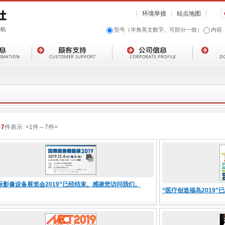
环境举措
站点地图
型号（半角英文数字、可部分一致）
内容
7
件表示
<1
件
～
7
件
>
际影像设备展览会2019”已经结束。感谢您访问我们。
“医疗创造福岛2019