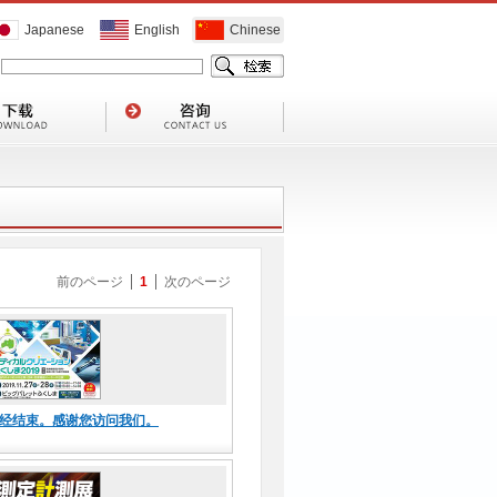
Japanese
English
Chinese
前のページ
1
次のページ
”已经结束。感谢您访问我们。