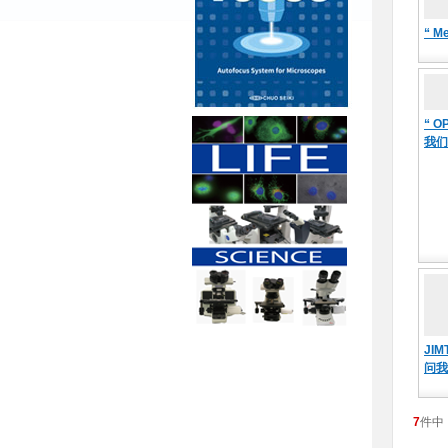
“ 
“ 
我们
JI
问我
7
件中