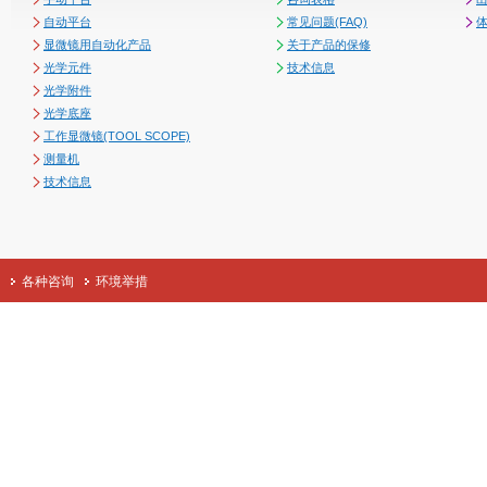
自动平台
常见问题(FAQ)
体
显微镜用自动化产品
关于产品的保修
光学元件
技术信息
光学附件
光学底座
工作显微镜(TOOL SCOPE)
测量机
技术信息
各种咨询
环境举措