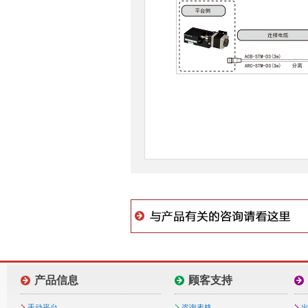
产品信息
顾客支持
手动平台
咨询表格