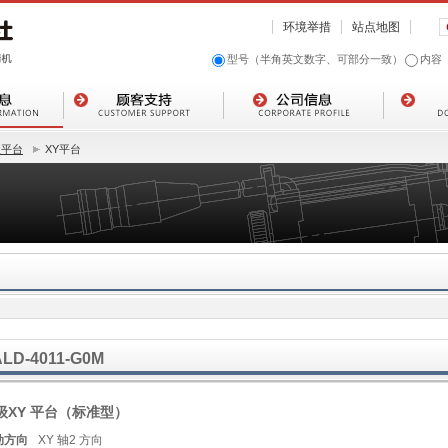
环境举措
站点地图
型号（半角英文数字、可部分一致）
内容
级平台
XY平台
ALD-4011-G0M
级XY 平台（标准型）
动方向
XY 轴2 方向