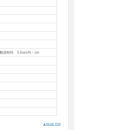
翻滚刚性 0.6sec/N・cm
▲PAGE TOP