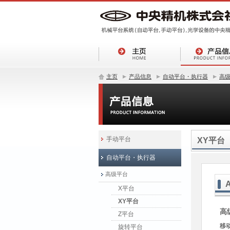
主页
产品信息
自动平台・执行器
高
手动平台
XY平台
自动平台・执行器
高级平台
X平台
XY平台
高
Z平台
移
旋转平台