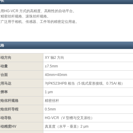
特长
采用HG-VCR 方式的高精度、高刚性的自动平台。
有精密丝杆规格、滚珠丝杆规格。
可广泛用于相机、传感器、工件等的精密定位用途。
规格
移动方向
XY 轴2 方向
移动量
±7.5mm
平台面
40mm×40mm
使用马达
与PK523HPB 相当（5 线式星形接线、0.75A/ 相）
分辨率
1 μm
进给丝杆规格
精密丝杆
进给丝杆导程
0.5mm
移动导轨
HG-VCR（V 型槽与交叉滚柱）
移动精度HV
真直度（水平・垂直）2 μm