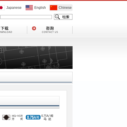
Japanese
English
Chinese
1