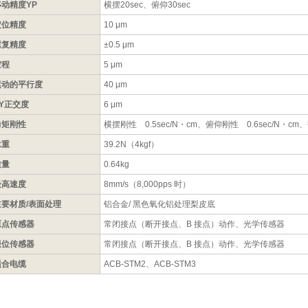
移动精度YP
横摆20sec、俯仰30sec
定位精度
10 μm
重复精度
±0.5 μm
空程
5 μm
运动的平行度
40 μm
XY正交度
6 μm
力矩刚性
横摆刚性 0.5sec/N・cm、俯仰刚性 0.6sec/N・cm、
承重
39.2N（4kgf）
质量
0.64kg
最高速度
8mm/s（8,000pps 时）
主要材质/表面处理
铝合金/ 黑色氧化铝处理梨皮底
原点传感器
常闭接点（断开接点、B 接点）动作、光学传感器
限位传感器
常闭接点（断开接点、B 接点）动作、光学传感器
适合电缆
ACB-STM2、ACB-STM3