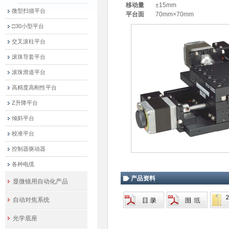
移动量
±15mm
微型扫描平台
平台面
70mm×70mm
□30小型平台
交叉滚柱平台
滚珠导套平台
滚珠滑道平台
高精度高刚性平台
Z升降平台
倾斜平台
校准平台
控制器驱动器
各种电缆
产品资料
显微镜用自动化产品
自动对焦系统
光学底座