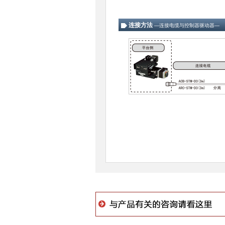
连接方法
―连接电缆与控制器驱动器―