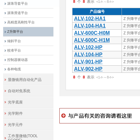
8
8
<1
～
8
>
件
件
滚珠导套平台
产品编号
滚珠滑道平台
ALV-102-HA1
Z 升降平
高精度高刚性平台
ALV-104-HA1
Z 升降平
Z升降平台
ALV-600C-H0M
Z 升降
ALV-600C-H1M
Z 升降
倾斜平台
ALV-102-HP
Z 升降平
校准平台
ALV-104-HP
Z 升降平
控制器驱动器
ALV-901-HP
Z 升降平
ALV-902-HP
Z 升降平
各种电缆
8
8
<1
～
8
>
件
件
显微镜用自动化产品
自动对焦系统
光学底座
光学附件
光学元件
工作显微镜(TOOL