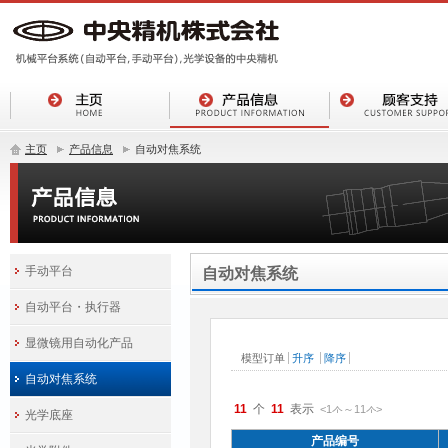
主页
产品信息
自动对焦系统
手动平台
自动对焦系统
自动平台・执行器
显微镜用自动化产品
自动对焦系统
11
11
<1
～
11
>
件
件
光学底座
产品编号