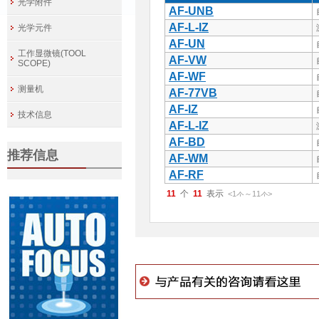
光学附件
AF-UNB
AF-L-IZ
光学元件
AF-UN
工作显微镜(TOOL
AF-VW
SCOPE)
AF-WF
测量机
AF-77VB
AF-IZ
技术信息
AF-L-IZ
AF-BD
推荐信息
AF-WM
AF-RF
11
11
<1
～
11
>
件
件