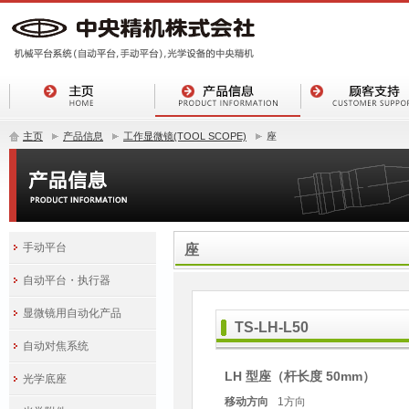
主页
产品信息
工作显微镜(TOOL SCOPE)
座
手动平台
座
自动平台・执行器
显微镜用自动化产品
TS-LH-L50
自动对焦系统
LH 型座（杆长度 50mm）
光学底座
移动方向
1方向