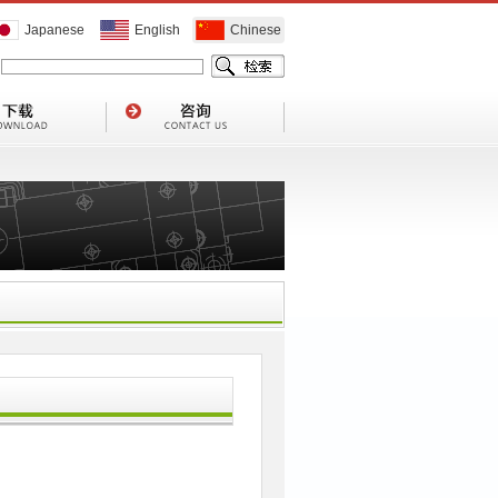
Japanese
English
Chinese
1