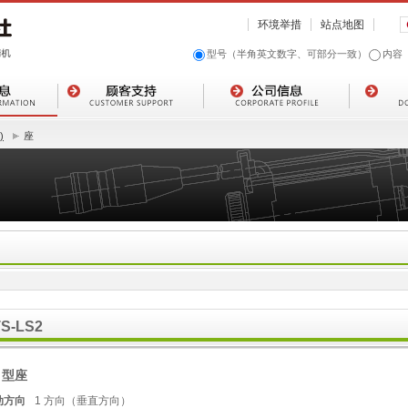
环境举措
站点地图
型号（半角英文数字、可部分一致）
内容
)
座
TS-LS2
 型座
动方向
1 方向（垂直方向）