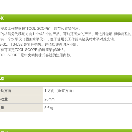
特长
安装工作显微镜“TOOL SCOPE”、调节位置等的座。
座的功能分为移动方向1 个或3 个的产品、可动范围大的产品、可进行微动·粗动调整
附有一个水平仪（圆形水平仪），便于使用长工作距离镜头时水平对准光轴。
S-S1、TS-LS2 是零件销售。详情欢迎咨询营业部。
有可固定TOOL SCOPE 的镜筒架φ30H8。
OOL SCOPE 是中央精机株式会社的注册商标。
规格
移动方向
1 方向（垂直方向）
移动量
20mm
质量
5.6kg