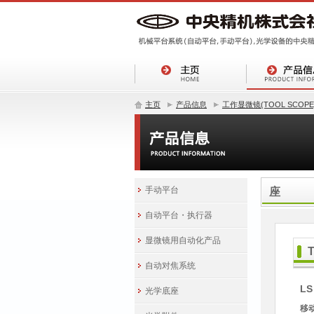
主页
产品信息
工作显微镜(TOOL SCOPE
手动平台
座
自动平台・执行器
显微镜用自动化产品
自动对焦系统
LS
光学底座
移