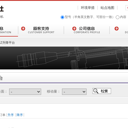
环境举措
站点地图
型号（半角英文数字、可部分一致）
内容
Z升降平台
台
台面：
移动量：