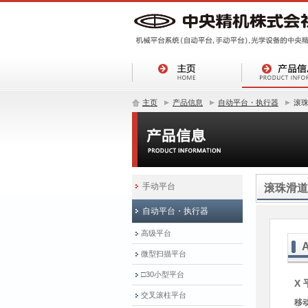
主页
产品信息
自动平台・执行器
滚
手动平台
滚珠滑道
自动平台・执行器
高级平台
微型扫描平台
□30小型平台
X
交叉滚柱平台
移