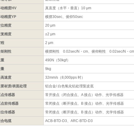
移动精度HV
真直度（水平・垂直）10 μm
移动精度YP
横摆30sec、俯仰50sec
定位精度
20 μm
重复精度
±2 μm
空程
2 μm
力矩刚性
横摆刚性 0.02sec/N・cm、俯仰刚性 0.02sec/N・c
承重
490N（50kgf）
质量
9kg
最高速度
32mm/s（8,000pps 时）
主要材质/表面处理
铝合金/ 白色氧化铝处理梨皮底
原点传感器
常开接点（闭合接点、A 接点）动作、光学传感器
原点前传感器
常闭接点（断开接点、B 接点）动作、光学传感器
限位传感器
常闭接点（断开接点、B 接点）动作、光学传感器
适合电缆
ACB-BTD-D3、ARC-BTD-D3