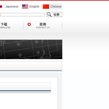
Japanese
English
Chinese
1