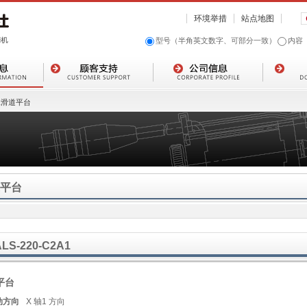
环境举措
站点地图
型号（半角英文数字、可部分一致）
内容
珠滑道平台
平台
ALS-220-C2A1
 平台
动方向
X 轴1 方向