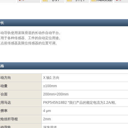
特长
移动导轨使用滚珠滑道的长动作自动平台。
可用于各种传感器、工件的自动定位用途。
原点前传感器及限位传感器的位置可调。
规格
移动方向
X 轴1 方向
移动量
±100mm
平台面
200mm×200mm
使用马达
PKP545N18B2 *我们产品的额定电流为1.2A/相。
分辨率
4 μm
进给丝杆导程
2mm
移动导轨
滚珠滑道