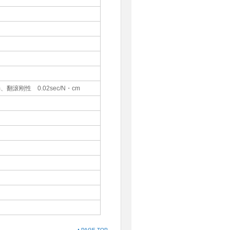
m、翻滚刚性 0.02sec/N・cm
▲PAGE TOP