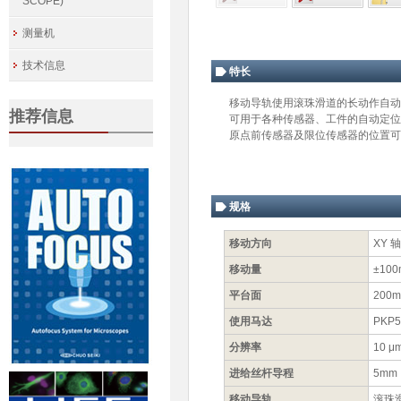
SCOPE)
测量机
技术信息
特长
移动导轨使用滚珠滑道的长动作自动X
推荐信息
可用于各种传感器、工件的自动定位
原点前传感器及限位传感器的位置可
规格
移动方向
XY 
移动量
±10
平台面
200
使用马达
PKP
分辨率
10 μ
进给丝杆导程
5mm
移动导轨
滚珠