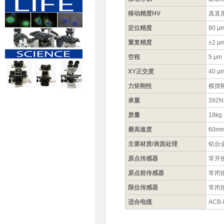
移动精度HV
真直度
定位精度
80 μ
重复精度
±2 μ
空程
5 μm
XY正交度
40 μ
力矩刚性
横摆刚
承重
392N
质量
18kg
最高速度
60mm
主要材质/表面处理
铝合
原点传感器
常开
原点前传感器
常闭
限位传感器
常闭
适合电缆
ACB-