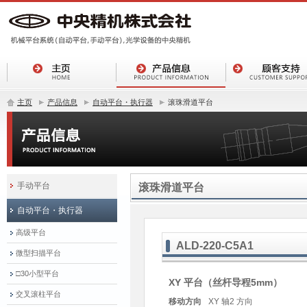
主页
产品信息
自动平台・执行器
滚珠滑道平台
手动平台
滚珠滑道平台
自动平台・执行器
高级平台
ALD-220-C5A1
微型扫描平台
□30小型平台
XY 平台（丝杆导程5mm）
交叉滚柱平台
移动方向
XY 轴2 方向