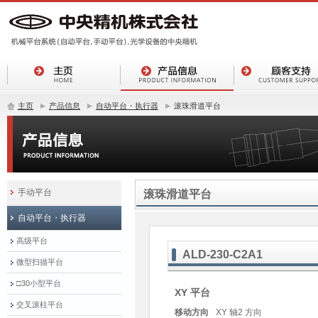
主页
产品信息
自动平台・执行器
滚珠滑道平台
手动平台
滚珠滑道平台
自动平台・执行器
高级平台
ALD-230-C2A1
微型扫描平台
□30小型平台
XY 平台
交叉滚柱平台
移动方向
XY 轴2 方向