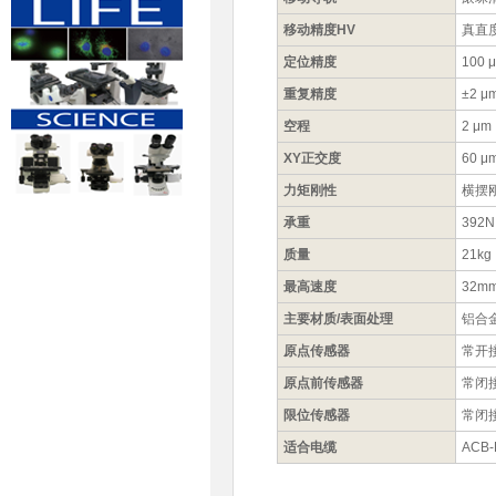
移动精度HV
真直度
定位精度
100 
重复精度
±2 μ
空程
2 μm
XY正交度
60 μ
力矩刚性
横摆刚
承重
392N
质量
21kg
最高速度
32mm
主要材质/表面处理
铝合
原点传感器
常开
原点前传感器
常闭
限位传感器
常闭
适合电缆
ACB-