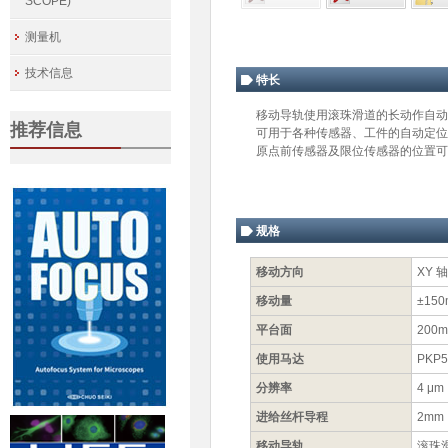
SCOPE)
测量机
技术信息
特长
移动导轨使用滚珠滑道的长动作自动X
推荐信息
可用于各种传感器、工件的自动定位
原点前传感器及限位传感器的位置可
规格
移动方向
XY 
移动量
±15
平台面
200
使用马达
PKP
分辨率
4 μm
进给丝杆导程
2mm
移动导轨
滚珠