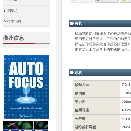
SCOPE)
测量机
技术信息
特长
移动导轨使用滚珠滑道的长动作自动
推荐信息
可用于各种传感器、工件的自动定位
原点前传感器及限位传感器的位置可
带有防止工作台落下的电磁制动器。
规格
移动方向
Z 轴
移动量
±10
平台面
200
使用马达
PKP
分辨率
4 μm
进给丝杆导程
2mm