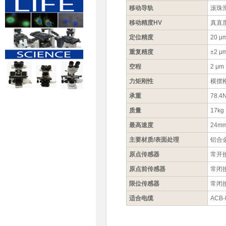
移动导轨
滚珠
移动精度HV
真直度
定位精度
20 μ
重复精度
±2 μ
空程
2 μm
力矩刚性
横摆刚
承重
78.4
质量
17kg
最高速度
24mm
主要材质/表面处理
铝合
原点传感器
常开
原点前传感器
常闭
限位传感器
常闭
适合电缆
ACB-