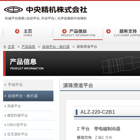
主页
产品信息
自动平台・执行器
滚珠滑道平台
手动平台
滚珠滑道平台
自动平台・执行器
高级平台
ALZ-220-C2B1
微型扫描平台
□30小型平台
Z 平台 带电磁制动器
交叉滚柱平台
移动方向
Z 轴1 方向