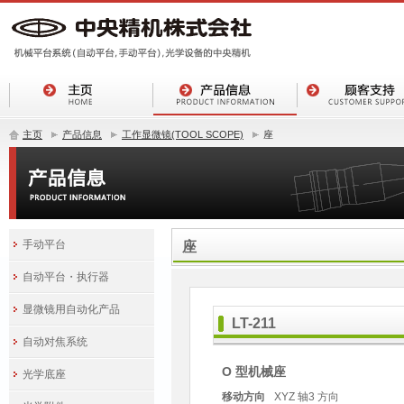
主页
产品信息
工作显微镜(TOOL SCOPE)
座
手动平台
座
自动平台・执行器
显微镜用自动化产品
LT-211
自动对焦系统
O 型机械座
光学底座
移动方向
XYZ 轴3 方向