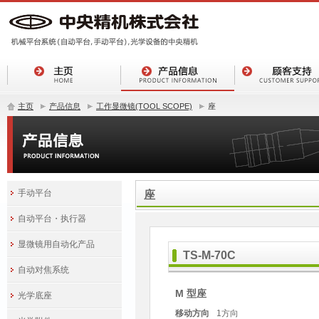
主页
产品信息
工作显微镜(TOOL SCOPE)
座
手动平台
座
自动平台・执行器
显微镜用自动化产品
TS-M-70C
自动对焦系统
M 型座
光学底座
移动方向
1方向