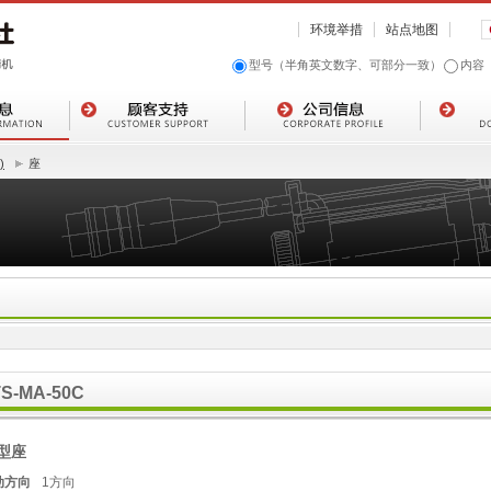
环境举措
站点地图
型号（半角英文数字、可部分一致）
内容
)
座
TS-MA-50C
 型座
动方向
1方向