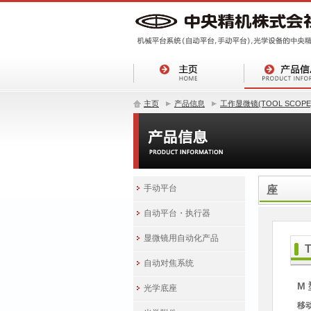
主页
产品信息
工作显微镜(TOOL SCOPE
手动平台
座
自动平台・执行器
显微镜用自动化产品
自动对焦系统
M
光学底座
移