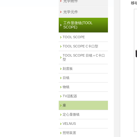
光学附件
移
光学元件
工作显微镜(TOOL
SCOPE)
TOOL SCOPE
TOOL SCOPE C卡口型
TOOL SCOPE 目镜＋C卡口
型
刻度板
目镜
物镜
TV适配器
座
定心显微镜
VELNUS
照明装置