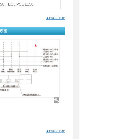
0、ECLIPSE L150
▲PAGE TOP
序图
▲PAGE TOP