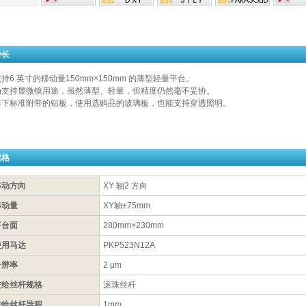
特长
持6 英寸的移动量150mm×150mm 的薄型轻量平台。
为支持显微镜用途，虽然薄型、轻量，但精度仍然毫不妥协。
拆下标准附带的铝板，使用选购品的玻璃板，也能支持穿透照明。
规格
移动方向
XY 轴2 方向
移动量
XY轴±75mm
平台面
280mm×230mm
使用马达
PKP523N12A
分辨率
2 μm
进给丝杆规格
滚珠丝杆
进给丝杆导程
1mm