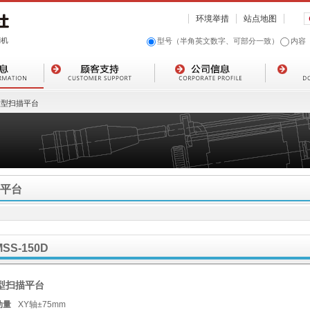
环境举措
站点地图
型号（半角英文数字、可部分一致）
内容
微型扫描平台
平台
MSS-150D
型扫描平台
动量
XY轴±75mm