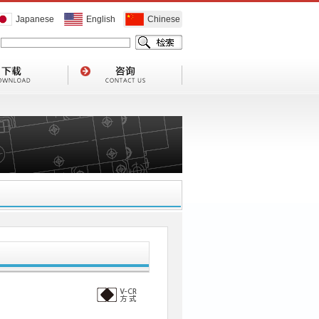
Japanese
English
Chinese
1