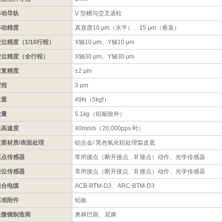
移动导轨
V 型槽与交叉滚柱
移动精度
真直度10 μm（水平）、15 μm（垂直）
位精度（1/10行程）
X轴10 μm、Y轴10 μm
定位精度（全行程）
X轴30 μm、Y轴30 μm
重复精度
±2 μm
空程
3 μm
承重
49N（5kgf）
质量
5.1kg（铝板除外）
最高速度
40mm/s（20,000pps 时）
主要材质/表面处理
铝合金/ 黑色氧化铝处理梨皮底
原点传感器
常闭接点（断开接点、B 接点）动作、光学传感器
限位传感器
常闭接点（断开接点、B 接点）动作、光学传感器
适合电缆
ACB-BTM-D3、ARC-BTM-D3
标准附件
铝板
显微镜制造商
奥林巴斯、尼康