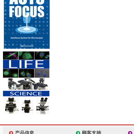
产品信息
顾客支持