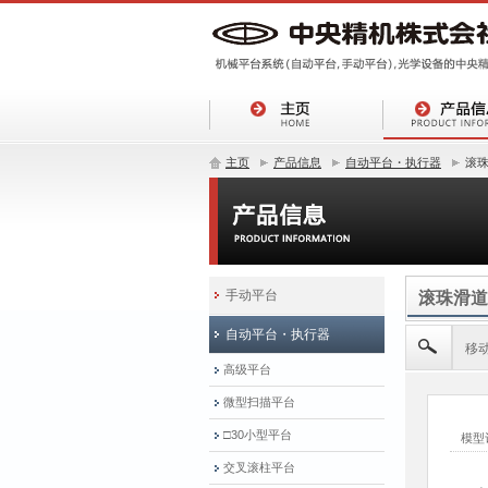
主页
产品信息
自动平台・执行器
滚
手动平台
滚珠滑道
自动平台・执行器
移
高级平台
微型扫描平台
□30小型平台
交叉滚柱平台