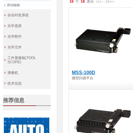
16
16
<1
～
16
>
件
件
滑动物镜
自动对焦系统
光学底座
光学附件
光学元件
工作显微镜(TOOL
SCOPE)
MSS-100D
测量机
微型扫描平台
技术信息
推荐信息