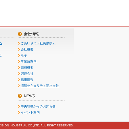
ム
ごあいさつ（社長挨拶）
会社概要
)
沿革
事業所案内
組織概要
関連会社
採用情報
情報セキュリティ基本方針
中央精機からのお知らせ
イベント案内
ISION INDUSTRIAL CO.,LTD. ALL RIGHT RESERVED.