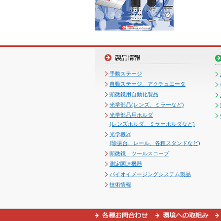
手動ステージ
自動ステージ、アクチュエータ
顕微鏡用自動化製品
光学部品(レンズ、ミラーなど)
光学部品用ホルダ
(レンズホルダ、ミラーホルダなど)
光学機器
(除振台、レール、各種スタンドなど)
顕微鏡、ツールスコープ
測定関連機器
バイオイメージングシステム製品
技術情報