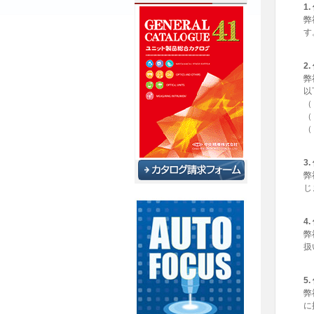
1
弊
す
2
弊
以
（
（
（
3
弊
じ
4
弊
扱
5
弊
に