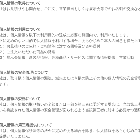
. 個人情報の取得について
社はお見積りやお問合せ、ご注文、営業担当もしくは展示会等でのお名刺の交換な
。
. 個人情報の利用について
社は、個人情報を以下の利用目的の達成に必要な範囲内で、利用いたします。
下に定めのない目的で個人情報を利用する場合、あらかじめご本人の同意を得た上
１）お見積りのご依頼・ご相談等に対する回答及び資料送付
２）ご注文いただいた商品の発送
３）展示会情報、新製品情報、各種商品・サービスに関する情報提供、営業活動
. 個人情報の安全管理について
社は、取り扱う個人情報の漏洩、滅失またはき損の防止その他の個人情報の安全管
ます。
. 個人情報の委託について
社は、個人情報の取り扱いの全部または一部を第三者に委託する場合は、当該第三
いを委託された個人情報の安全管理が図られるよう当該第三者に対する必要かつ適
. 個人情報の第三者提供について
社は、個人情報保護法等の法令に定めのある場合を除き、個人情報をあらかじめご
提供いたしません。