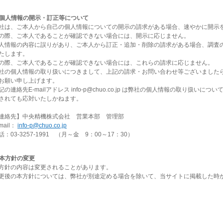
. 個人情報の開示・訂正等について
社は、ご本人から自己の個人情報についての開示の請求がある場合、速やかに開示
の際、ご本人であることが確認できない場合には、開示に応じません。
人情報の内容に誤りがあり、ご本人から訂正・追加・削除の請求がある場合、調査
たします。
の際、ご本人であることが確認できない場合には、これらの請求に応じません。
社の個人情報の取り扱いにつきまして、上記の請求・お問い合わせ等ございました
お願い申し上げます。
記の連絡先E-mailアドレス info-p@chuo.co.jp は弊社の個人情報の取り扱
されても応対いたしかねます。
連絡先】中央精機株式会社 営業本部 管理部
mail：
info-p@chuo.co.jp
話：03-3257-1991 （月～金 9：00～17：30）
. 本方針の変更
方針の内容は変更されることがあります。
更後の本方針については、弊社が別途定める場合を除いて、当サイトに掲載した時