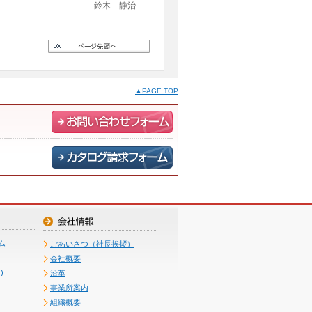
鈴木 静治
▲PAGE TOP
ム
ごあいさつ（社長挨拶）
会社概要
)
沿革
事業所案内
組織概要