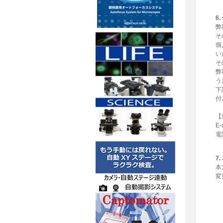
6
弊
そ
個
い
そ
弊
う
下
付
【
E-
電
7
本
変