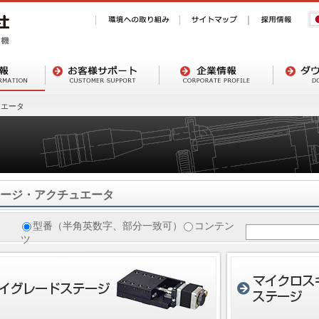
ュエータ
ージ・アクチュエータ
型番（半角英数字、部分一致可）
コンテン
ツ