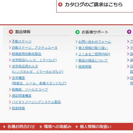
手動ステージ
お問い合わせフォーム
自動ステージ、アクチュエータ
個人情報の取り扱い
顕微鏡用自動化製品
よくあるご質問(FAQ)
光学部品(レンズ、ミラーなど)
製品の保証について
光学部品用ホルダ
技術情報
(レンズホルダ、ミラーホルダなど)
図
光学機器
(除振台、レール、各種スタンドなど)
顕微鏡、ツールスコープ
測定関連機器
バイオイメージングシステム製品
技術情報