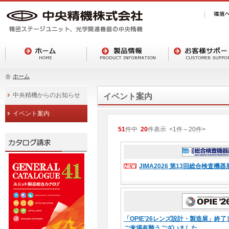
ホーム
中央精機からのお知らせ
イベント案内
イベント案内
51
件中
20
件表示
<1
件
～
20
件
>
JIMA2026 第13回総合検査
「OPIE’26レンズ設計・製造展」終
ご来場有難うございました。