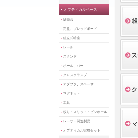
オプティカルベース
除振台
定盤、ブレッドボード
組立式暗室
レール
スタンド
ポール、バー
クロスクランプ
アダプタ、スペーサ
マグネット
工具
絞り・スリット・ピンホール
レーザー関連製品
オプティカル実験セット