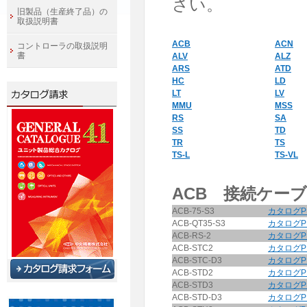
さい。
旧製品（生産終了品）の
取扱説明書
ACB
ACN
コントローラの取扱説明
書
ALV
ALZ
ARS
ATD
HC
LD
LT
LV
MMU
MSS
RS
SA
SS
TD
TR
TS
TS-L
TS-VL
ACB 接続ケー
ACB-75-S3
カタログP
ACB-QT35-S3
カタログP
ACB-RS-2
カタログP
ACB-STC2
カタログP
ACB-STC-D3
カタログP
ACB-STD2
カタログP
ACB-STD3
カタログP
ACB-STD-D3
カタログP