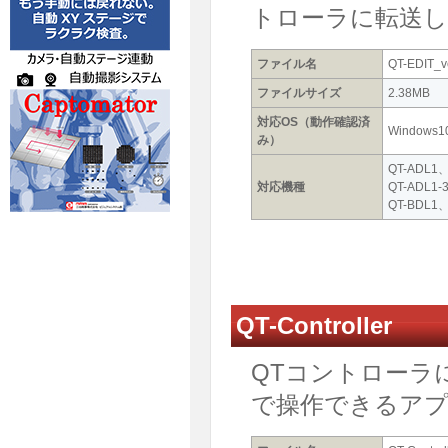
トローラに転送
ファイル名
QT-EDIT_v
ファイルサイズ
2.38MB
対応OS（動作確認済
Windows1
み）
QT-ADL1
対応機種
QT-ADL1
QT-BDL1
QT-Controller
QTコントローラ
で操作できるア