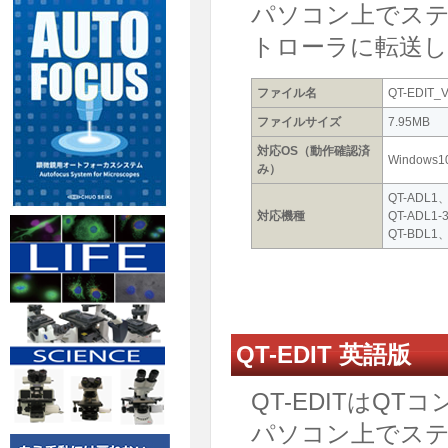
パソコン上でス
トローラに転送
ファイル名
QT-EDIT_Ve
ファイルサイズ
7.95MB
対応OS（動作確認済
Windows1
み）
QT-ADL1
対応機種
QT-ADL1
QT-BDL1
QT-EDIT 英語版
QT-EDITはQ
パソコン上でス