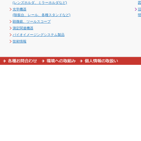
(レンズホルダ、ミラーホルダなど)
図
光学機器
(除振台、レール、各種スタンドなど)
顕微鏡、ツールスコープ
測定関連機器
バイオイメージングシステム製品
技術情報