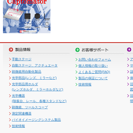
手動ステージ
お問い合わせフォーム
自動ステージ、アクチュエータ
個人情報の取り扱い
顕微鏡用自動化製品
よくあるご質問(FAQ)
光学部品(レンズ、ミラーなど)
製品の保証について
光学部品用ホルダ
技術情報
(レンズホルダ、ミラーホルダなど)
図
光学機器
(除振台、レール、各種スタンドなど)
顕微鏡、ツールスコープ
測定関連機器
バイオイメージングシステム製品
技術情報