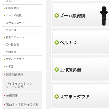
スタンド
心出顕微鏡
ズーム顕微鏡
ロールスコープ
ベルナス
解像力チャート
工作投影器
照明装置
スマホアダプタ
水準器
測定関連機器
バイオイメージング
システム製品
技術情報
製品名・名称からの検索